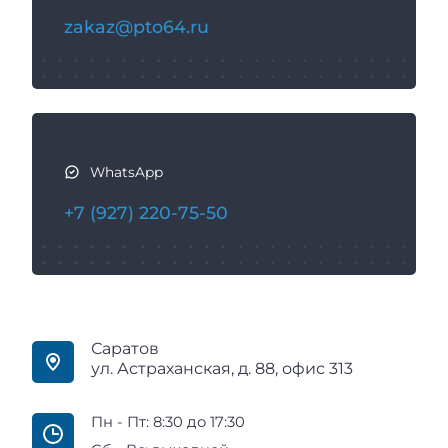
с
zakaz@pto64.ru
я
WhatsApp
+7 (927) 220-75-50
Саратов
ул. Астраханская, д. 88, офис 313
Пн - Пт: 8:30 до 17:30