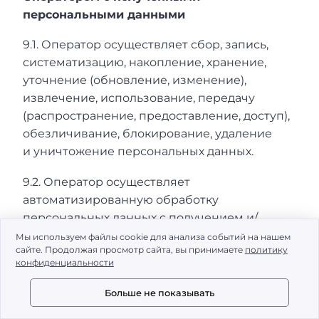
персональными данными
9.1. Оператор осуществляет сбор, запись,
систематизацию, накопление, хранение,
уточнение (обновление, изменение),
извлечение, использование, передачу
(распространение, предоставление, доступ),
обезличивание, блокирование, удаление
и уничтожение персональных данных.
9.2. Оператор осуществляет
автоматизированную обработку
персональных данных с получением и/
или передачей полученной информации
Мы используем файлы cookie для анализа событий на нашем
сайте. Продолжая просмотр сайта, вы принимаете
политику
по информационно-
конфиденциальности
телекоммуникационным сетям или без
таковой.
Больше не показывать