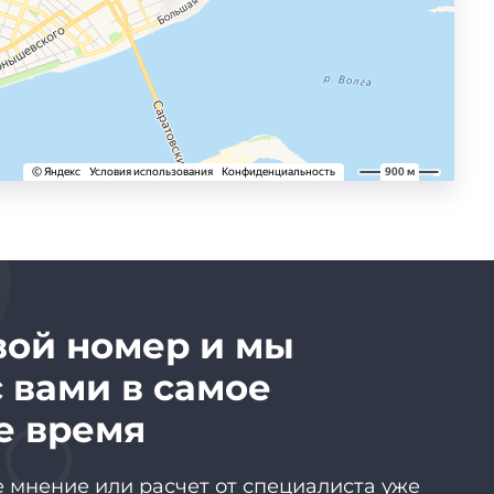
вой номер и мы
 вами в самое
е время
 мнение или расчет от специалиста уже