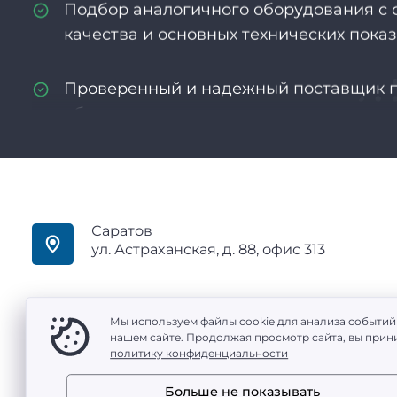
качества и основных технических пока
Проверенный и надежный поставщик 
оборудования
Опыт более 13 лет
Индивидуальный подход к каждому кл
Саратов
ул. Астраханская, д. 88, офис 313
Гибкая система скидок и бонусов
Высокое качество продукции и услуг
Мы используем файлы cookie для анализа событий
нашем сайте. Продолжая просмотр сайта, вы прин
ООО «Промтехоснащение» — поставка промышленного
политику конфиденциальности
Быстрая доставка
·
Политика конфиденциальности
Разработка сайта
Больше не показывать