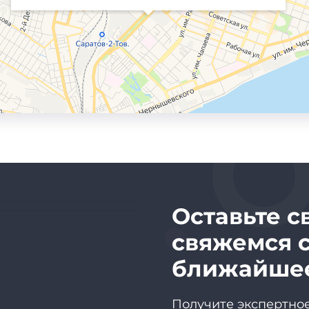
иенту
Оставьте с
свяжемся с
ближайше
 сохранением
Получите экспертное