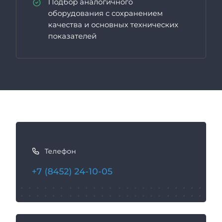
Подбор аналогичного
оборудования с сохранением
качества и основных технических
показателей
К
а
Телефон
к
с
+7 (8452) 24-10-05
в
я
з
а