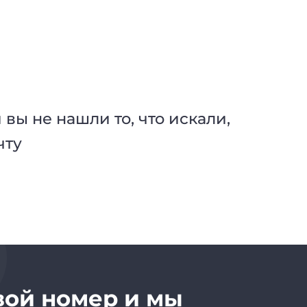
вы не нашли то, что искали,
чту
вой номер и мы