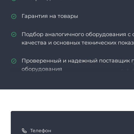
Гарантия на товары
Подбор аналогичного оборудования с
качества и основных технических пока
Проверенный и надежный поставщик 
оборудования
Опыт более 13 лет
Индивидуальный подход к каждому кл
К
Гибкая система скидок и бонусов
а
Телефон
к