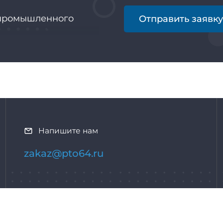
промышленного
Отправить заявк
иенту
Напишите нам
zakaz@pto64.ru