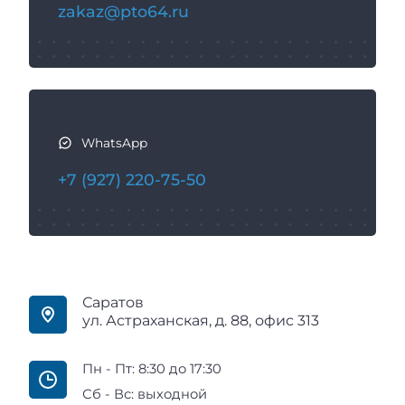
zakaz@pto64.ru
я
WhatsApp
+7 (927) 220-75-50
Саратов
ул. Астраханская, д. 88, офис 313
Пн - Пт: 8:30 до 17:30
Сб - Вс: выходной